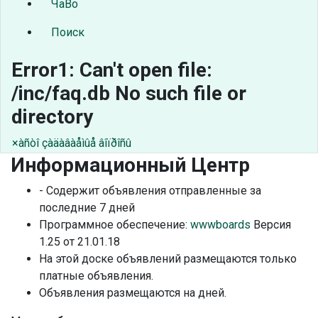
ЧаВо
Поиск
Error1: Can't open file:
/inc/faq.db No such file or
directory
×àñòî çàäàâàåìûå âîïðîñû
Информационный Центр
- Содержит объявления отправленные за
последние 7 дней
Программное обеспечение:
wwwboards
Версия
1.25 от 21.01.18
На этой доске объявлений размещаются только
платные объявления.
Объявления размещаются на дней.